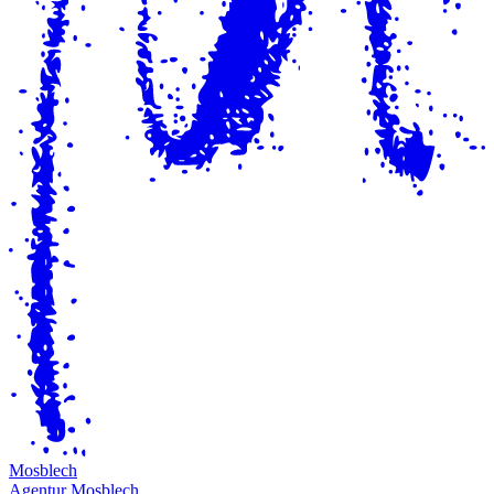
M
osblech
Agentur Mosblech